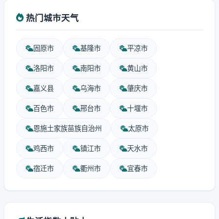
热门城市天气
固原市
基隆市
平凉市
洛阳市
南阳市
黄山市
嘉义县
乌海市
肇庆市
百色市
邢台市
十堰市
恩施土家族苗族自治州
太原市
鸡西市
镇江市
天水市
宿迁市
衢州市
宜春市