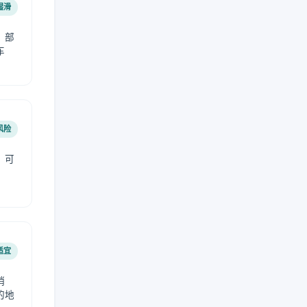
湿滑
，部
车
风险
，可
适宜
稍
的地