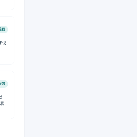
极强
建议
肤
很强
以
免暴