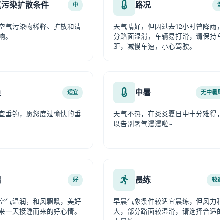
气污染扩散条件
路况
中
空气污染物稀释、扩散和清
天气晴好，但因过去12小时曾降雨
响。
分路面湿滑，车辆易打滑，请保持
距，减慢车速，小心驾驶。
鱼
中暑
适宜
无中暑
宜垂钓，愿您度过愉快的垂
天气不热，在炎炎夏日中十分难得
以告别暑气漫漫啦~
情
晨练
好
较
空气温润，和风飘飘，美好
早晨气象条件较适宜晨练，但风力
来一天接踵而来的好心情。
大，部分路面较湿滑，请选择合适