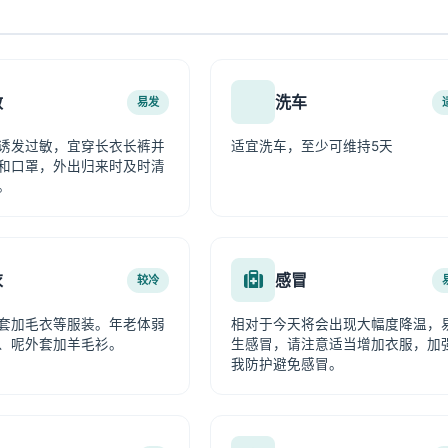
敏
洗车
易发
诱发过敏，宜穿长衣长裤并
适宜洗车，至少可维持5天
和口罩，外出归来时及时清
。
衣
感冒
较冷
套加毛衣等服装。年老体弱
相对于今天将会出现大幅度降温，
、呢外套加羊毛衫。
生感冒，请注意适当增加衣服，加
我防护避免感冒。