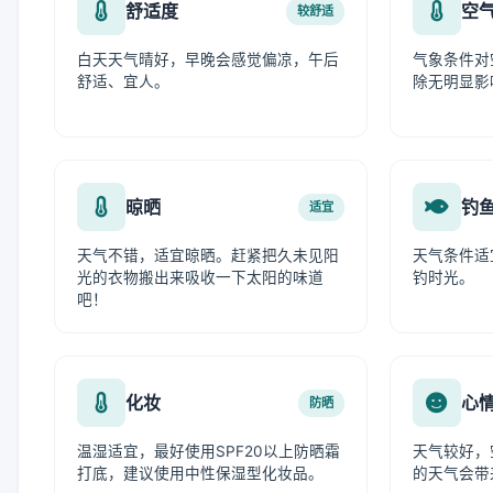
舒适度
空
较舒适
白天天气晴好，早晚会感觉偏凉，午后
气象条件对
舒适、宜人。
除无明显影
晾晒
钓
适宜
天气不错，适宜晾晒。赶紧把久未见阳
天气条件适
光的衣物搬出来吸收一下太阳的味道
钓时光。
吧！
化妆
心
防晒
温湿适宜，最好使用SPF20以上防晒霜
天气较好，
打底，建议使用中性保湿型化妆品。
的天气会带