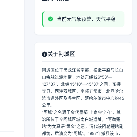
当前无气象预警，天气平稳
关于阿城区
阿城区位于黑龙江省南部、松嫩平原与长白
山余脉过渡地带，地处东经126°53′—
127°37′、北纬45°10′—45°37′之间，东接
宾县，西连双城区，南邻五常市，北靠哈尔
滨市道外区及呼兰区，距哈尔滨市中心约45
公里。
“阿城”之名源于金代皇都“上京会宁府”，其
治所位于今阿城区城南白城遗址，“阿勒楚
喀”为女真语“黄金”之意，清代设阿勒楚喀副
都统，后演变为“阿城”。1987年撤县设市，