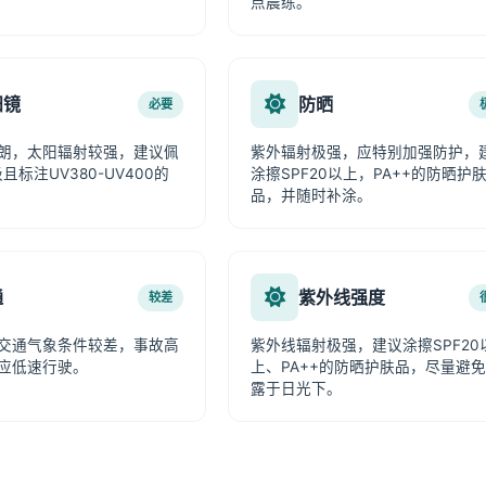
点晨练。
阳镜
防晒
必要
朗，太阳辐射较强，建议佩
紫外辐射极强，应特别加强防护，
且标注UV380-UV400的
涂擦SPF20以上，PA++的防晒护
品，并随时补涂。
通
紫外线强度
较差
交通气象条件较差，事故高
紫外线辐射极强，建议涂擦SPF20
应低速行驶。
上、PA++的防晒护肤品，尽量避
露于日光下。