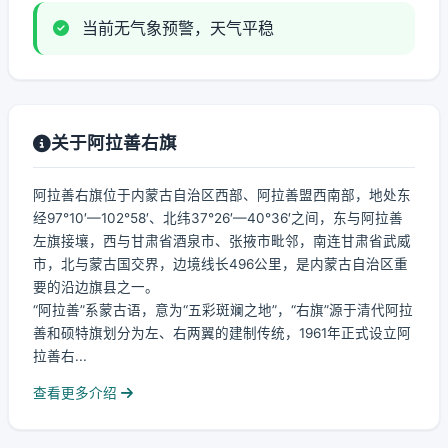
当前无气象预警，天气平稳
关于阿拉善右旗
阿拉善右旗位于内蒙古自治区西部、阿拉善盟西南部，地处东
经97°10′—102°58′、北纬37°26′—40°36′之间，东与阿拉善
左旗接壤，西与甘肃省酒泉市、张掖市毗邻，南连甘肃省武威
市，北与蒙古国交界，边境线长496公里，是内蒙古自治区重
要的沿边旗县之一。
“阿拉善”系蒙古语，意为“五彩斑斓之地”，“右旗”源于清代阿拉
善和硕特旗划分为左、右两翼的建制传统，1961年正式设立阿
拉善右...
查看更多介绍