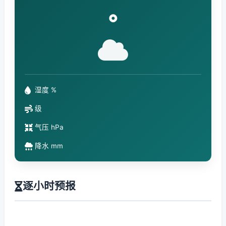
°
湿度 %
级
气压 hPa
降水 mm
逐小时预报