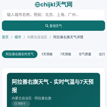
chijkl天气网
查询天气
首页
/
城市
/
内蒙古自治区
/
阿拉善右旗天气详情
阿拉善右旗实时天气
3天预报
7天预报
空气质量
出行
阿拉善右旗天气 - 实时气温与7天预
报
内蒙古自治区 · 阿拉善右旗
更新于 :