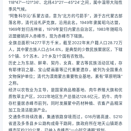
118°47′—121°36′、北纬43°21′—45°24′之间，属中温带大陆性
季风气候。
“阿鲁科尔沁”系蒙古语，意为“北方的弓箭手”，源于古代蒙古部
落名称，清代设札萨克旗，沿用此名。1949年隶属昭乌达盟，
1969年划归吉林省，1979年复归内蒙古自治区，1983年随昭乌
达盟撤销并入赤峰市，现为赤峰市下辖旗。
全旗总面积14277平方千米，截至2022年末户籍人口28.72万
人，其中蒙古族人口占54.6%，是典型的少数民族聚居区，下辖
5个镇、5个苏木、2个乡及1个国有农牧场。
历史上为东胡、鲜卑、契丹、女真、蒙古等民族活动区域，存
有耶律羽之墓、宝山壁画墓等辽代重要遗存，被列为全国重点
文物保护单位；清代为漠南蒙古重要牧业基地，素有“草原明珠”
之称。
经济以农牧业为主导，是国家商品粮基地、肉牛养殖大旗和优
质牧草主产区，2022年地区生产总值达128.6亿元，奶牛、肉牛
存栏量居赤峰市前列，同时发展蒙中药材种植、农畜产品精深
加工及清洁能源产业。
交通条件持续改善，集通铁路穿境而过，G16丹锡高速、S210
省道及多条县乡公路构成骨干路网，旗政府所在地天山镇距赤
峰市区约220公里，已纳入赤峰市“一小时交通圈”规划。