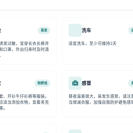
敏
洗车
易发
诱发过敏，宜穿长衣长裤并
适宜洗车，至少可维持2天
和口罩，外出归来时及时清
。
衣
感冒
较舒适
套、开衫牛仔衫裤等服装。
昼夜温差很大，易发生感冒，请注
应适当添加衣物，宜着夹克
当增减衣服，加强自我防护避免感
等。