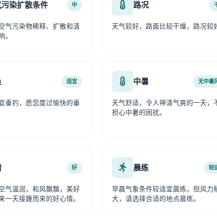
气污染扩散条件
路况
中
空气污染物稀释、扩散和清
天气较好，路面比较干燥，路况较
响。
鱼
中暑
适宜
无中暑
宜垂钓，愿您度过愉快的垂
天气舒适，令人神清气爽的一天，
担心中暑的困扰。
情
晨练
好
较
空气温润，和风飘飘，美好
早晨气象条件较适宜晨练，但风力
来一天接踵而来的好心情。
大，请选择合适的地点晨练。