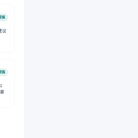
极强
建议
肤
很强
以
免暴