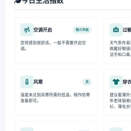
今日生活指数
空调开启
过
较少开启
您将感到很舒适，一般不需要开启空
天气条件易
调。
佩戴好眼镜
洁手和口鼻
风寒
穿
无
温度未达到风寒所需的低温，稍作防寒
建议着薄外
准备即可。
年老体弱者
衫、薄毛衣