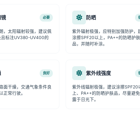
阳镜
防晒
必要
朗，太阳辐射较强，建议佩
紫外辐射极强，应特别加强防护，
且标注UV380-UV400的
涂擦SPF20以上，PA++的防晒护
品，并随时补涂。
通
紫外线强度
良好
路面干燥，交通气象条件良
紫外线辐射极强，建议涂擦SPF20
以正常行驶。
上、PA++的防晒护肤品，尽量避
露于日光下。