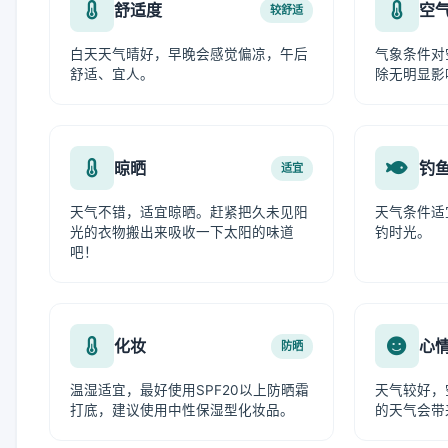
舒适度
空
较舒适
白天天气晴好，早晚会感觉偏凉，午后
气象条件对
舒适、宜人。
除无明显影
晾晒
钓
适宜
天气不错，适宜晾晒。赶紧把久未见阳
天气条件适
光的衣物搬出来吸收一下太阳的味道
钓时光。
吧！
化妆
心
防晒
温湿适宜，最好使用SPF20以上防晒霜
天气较好，
打底，建议使用中性保湿型化妆品。
的天气会带