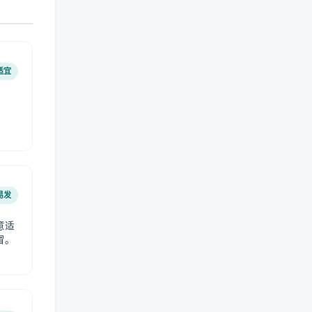
适宜
易发
意适
冒。