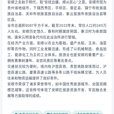
安顺之名始于明代，取“安抚边疆，顺从民心”之意。安顺市现为
贵州省地级市，下辖西秀区、平坝区、普定县、镇宁布依族苗
族自治县、关岭布依族苗族自治县、紫云苗族布依族自治县等
区县。
全市总面积9267平方千米，截至2022年末，常住人口约240万
人左右。安顺历史悠久，春秋时期属牂牁国，秦汉时为夜郎国
地，唐宋元明清各代均在此设治所进行管辖。
在经济产业方面，安顺以农业为基础，盛产水稻、玉米、油菜
籽等农作物，同时工业发展迅速，形成了以机械制造、食品加
工、能源化工为主的工业体系。旅游业也是安顺的重要产业，
拥有黄果树瀑布、龙宫风景区等著名景点。
交通状况较为便利，境内有沪昆高铁、贵昆铁路穿境而过，沪
昆高速公路、厦蓉高速公路等多条公路干线纵横交错，为人员
往来和物资运输提供了良好条件。
安顺市荣获了诸多荣誉称号，如中国优秀旅游城市、全国双拥
模范城等，这些称号体现了安顺在旅游资源开发、军民融合发
展等方面取得的成绩。