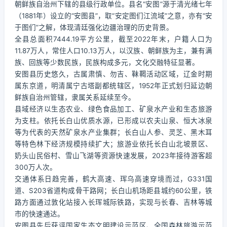
朝鲜族自治州下辖的县级行政单位。县名“安图”源于清光绪七年
（1881年）设立的“安图县”，取“安定图们江流域”之意，亦有“安
于图们”之解，体现清廷强化边疆治理的历史背景。
全县总面积7444.19平方公里，截至2022年末，户籍人口为
11.87万人，常住人口10.13万人，以汉族、朝鲜族为主，兼有满
族、回族等少数民族，民族构成多元，文化交融特征显著。
安图县历史悠久，古属肃慎、勿吉、靺鞨活动区域，辽金时期
属东京道，明清属宁古塔副都统辖区，1952年正式划归延边朝
鲜族自治州管辖，隶属关系延续至今。
县域经济以生态农业、绿色食品加工、矿泉水产业和生态旅游
为支柱。依托长白山优质水源，已形成以农夫山泉、恒大冰泉
等为代表的天然矿泉水产业集群；长白山人参、灵芝、黑木耳
等特色林下经济规模持续扩大；旅游业依托长白山北坡景区、
奶头山民俗村、雪山飞湖等资源快速发展，2023年接待游客超
300万人次。
交通体系日趋完善，鹤大高速、珲乌高速穿境而过，G331国
道、S203省道构成骨干路网；长白山机场距县城约60公里，铁
路方面通过敦化站接入长珲城际铁路，实现与长春、吉林等城
市的快速通达。
安图县先后获评国家生态文明建设示范区、全国森林旅游示范