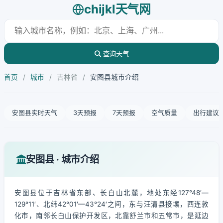
chijkl天气网
查询天气
首页
/
城市
/
吉林省
/
安图县城市介绍
安图县实时天气
3天预报
7天预报
空气质量
出行建议
安图县 · 城市介绍
安图县位于吉林省东部、长白山北麓，地处东经127°48′—
129°11′、北纬42°01′—43°24′之间，东与汪清县接壤，西连敦
化市，南邻长白山保护开发区，北靠舒兰市和五常市，是延边