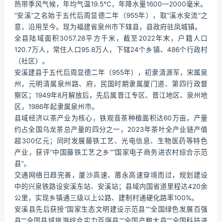
热带季风气候，年均气温19.5℃，年降水量1600—2000毫米。
“安溪”之名始于五代后周显德二年（955年），取“溪水安流”之
意，沿用至今。现为福建省泉州市下辖县，县政府驻凤城镇。
全县陆域面积3057.28平方千米，截至2022年末，户籍人口
120.7万人，常住人口95.8万人，下辖24个乡镇、486个行政村
（社区）。
安溪建县于五代后周显德二年（955年），初隶清源军，宋属泉
州，元明清属泉州路、府，民国时期隶属厦门道、第四行政督
察区；1949年8月解放后，先后属晋江专区、晋江地区、泉州地
区，1986年起隶属泉州市。
县域经济以茶产业为核心，铁观音茶种植面积达60万亩，产量
约占全国乌龙茶总产量的四分之一，2023年茶叶全产业链产值
超300亿元；同时发展藤铁工艺、光电信息、生物医药等特色
产业，获评“中国藤铁工艺之乡”“国家电子商务进农村综合示范
县”。
交通网络日趋完善，厦沙高速、莆永高速穿境而过，规划建设
中的兴泉铁路设安溪东站、安溪站；县域内国省道里程达420余
公里，实现乡镇通三级以上公路、建制村通硬化路率100%。
安溪县先后获授“国家生态文明建设示范县”“全国绿色发展百强
县”“全国县域旅游综合实力百强县”“全国产粮大县”“全国科技进