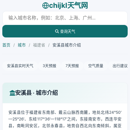
chijkl天气网
查询天气
首页
/
城市
/
福建省
/
安溪县城市介绍
安溪县实时天气
3天预报
7天预报
空气质量
出行建议
安溪县 · 城市介绍
安溪县位于福建省东南部、戴云山脉西南麓，地处北纬24°50′
—25°26′、东经117°36′—118°17′之间，东接南安市，西连华安
县，南毗同安区，北邻永春县，地势自西北向东南倾斜，属亚