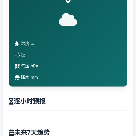
°
湿度 %
级
气压 hPa
降水 mm
逐小时预报
未来7天趋势