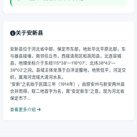
关于安新县
安新县位于河北省中部、保定市东部，地处华北平原北部，东
与雄县接壤，南邻任丘市，西接清苑区和高阳县，北连容城
县，地理坐标介于东经115°38′—116°07′、北纬38°43′—
39°02′之间。县域主体坐落于白洋淀腹地，地势低平，河淀交
织，属海河流域大清河水系。
“安新”之名始于民国三年（1914年），由原安州与新安两州县
合并而得，取二地首字为名，寓“安定新生”之意。现为河北省
保定市下...
查看更多介绍