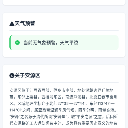
天气预警
当前无气象预警，天气平稳
关于安源区
安源区位于江西省西部、萍乡市中部，地处湘赣边界丘陵地
带，东邻上栗县，西接湘东区，南连芦溪县，北靠宜春市袁州
区。区域地理坐标介于北纬27°35′—27°44′、东经113°47′—
114°01′之间，属亚热带湿润季风气候，四季分明，雨量充沛。
“安源”之名源于清代所设“安源堡”，取“平安之源”之意，后因近
代安源路矿工人运动闻名中外，成为具有重要历史意义的地名