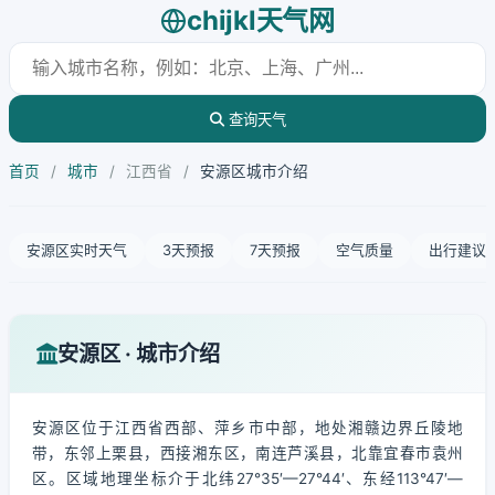
chijkl天气网
查询天气
首页
/
城市
/
江西省
/
安源区城市介绍
安源区实时天气
3天预报
7天预报
空气质量
出行建议
安源区 · 城市介绍
安源区位于江西省西部、萍乡市中部，地处湘赣边界丘陵地
带，东邻上栗县，西接湘东区，南连芦溪县，北靠宜春市袁州
区。区域地理坐标介于北纬27°35′—27°44′、东经113°47′—