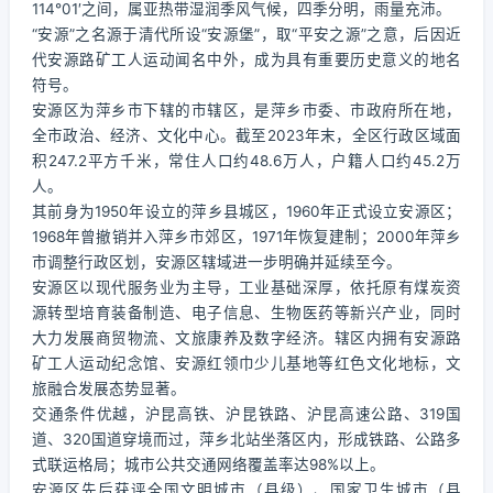
114°01′之间，属亚热带湿润季风气候，四季分明，雨量充沛。
“安源”之名源于清代所设“安源堡”，取“平安之源”之意，后因近
代安源路矿工人运动闻名中外，成为具有重要历史意义的地名
符号。
安源区为萍乡市下辖的市辖区，是萍乡市委、市政府所在地，
全市政治、经济、文化中心。截至2023年末，全区行政区域面
积247.2平方千米，常住人口约48.6万人，户籍人口约45.2万
人。
其前身为1950年设立的萍乡县城区，1960年正式设立安源区；
1968年曾撤销并入萍乡市郊区，1971年恢复建制；2000年萍乡
市调整行政区划，安源区辖域进一步明确并延续至今。
安源区以现代服务业为主导，工业基础深厚，依托原有煤炭资
源转型培育装备制造、电子信息、生物医药等新兴产业，同时
大力发展商贸物流、文旅康养及数字经济。辖区内拥有安源路
矿工人运动纪念馆、安源红领巾少儿基地等红色文化地标，文
旅融合发展态势显著。
交通条件优越，沪昆高铁、沪昆铁路、沪昆高速公路、319国
道、320国道穿境而过，萍乡北站坐落区内，形成铁路、公路多
式联运格局；城市公共交通网络覆盖率达98%以上。
安源区先后获评全国文明城市（县级）、国家卫生城市（县