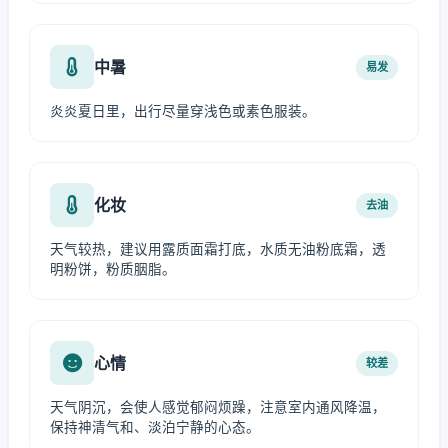
中暑
易发
炎炎夏日里，出行尽量穿浅色或素色服装。
化妆
去油
天气较热，建议用露质面霜打底，水质无油粉底霜，透
明粉饼，粉质胭脂。
心情
较差
天气阴沉，会使人感觉郁闷烦躁，注意室内通风降温，
保持神清气和、淡泊宁静的心态。