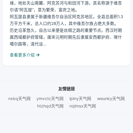
缘，地处天山南麓、阿克苏河与和田河下游。其名称源于维吾
尔语“阿瓦提”，意为繁荣、富庶之地。
阿瓦提县隶属于新疆维吾尔自治区阿克苏地区。全县总面积1.3
万平方千米，总人口约28万人，其中维吾尔族占绝大多数。
历史沿革悠久，自古以来便是丝绸之路的重要节点。西汉时期
属西域都护府管辖，唐宋元明时期先后隶属安西都护府、喀什
噶尔路等，清代设...
查看更多介绍
友情链接
nxkq天气网
ymvctc天气网
lplny天气网
weunky天气网
htzhqd天气网
nqlmsx天气网
© 2026 chijkl天气网.
鄂ICP备2025098594号-3