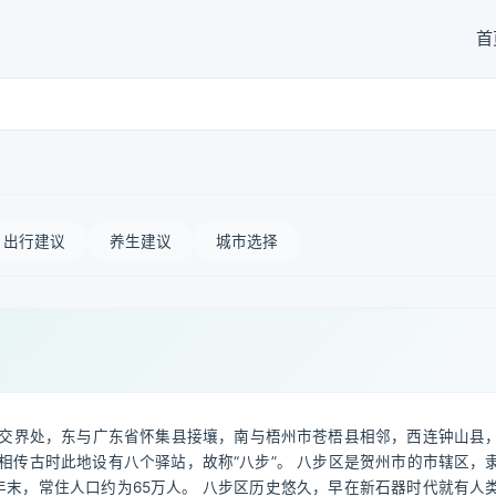
首
出行建议
养生建议
城市选择
交界处，东与广东省怀集县接壤，南与梧州市苍梧县相邻，西连钟山县
传古时此地设有八个驿站，故称“八步”。 八步区是贺州市的市辖区，
2年末，常住人口约为65万人。 八步区历史悠久，早在新石器时代就有人