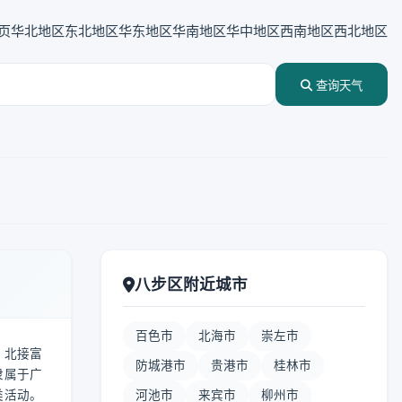
页
华北地区
东北地区
华东地区
华南地区
华中地区
西南地区
西北地区
查询天气
八步区附近城市
百色市
北海市
崇左市
，北接富
防城港市
贵港市
桂林市
隶属于广
类活动。
河池市
来宾市
柳州市