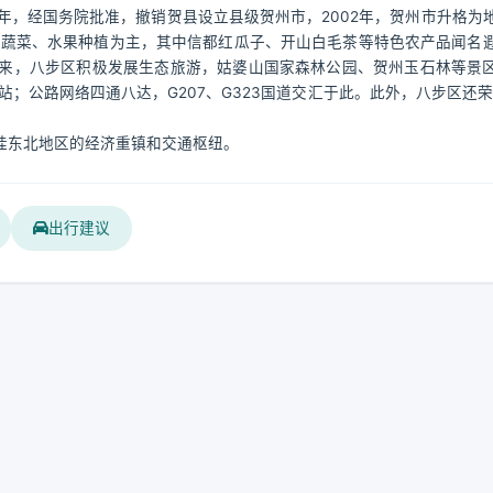
7年，经国务院批准，撤销贺县设立县级贺州市，2002年，贺州市升格为
、蔬菜、水果种植为主，其中信都红瓜子、开山白毛茶等特色农产品闻名
来，八步区积极发展生态旅游，姑婆山国家森林公园、贺州玉石林等景
；公路网络四通八达，G207、G323国道交汇于此。此外，八步区还荣
桂东北地区的经济重镇和交通枢纽。
出行建议