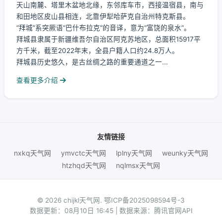
天山南麓、塔里木盆地北缘，东邻库车市，西接温宿县，南与
和田地区皮山县相连，北靠伊犁哈萨克自治州特克斯县。
“拜城”系突厥语“巴什布拉克”的音译，意为“富饶的泉水”。
拜城县隶属于新疆维吾尔自治区阿克苏地区，总面积15917平
方千米，截至2022年末，全县户籍人口约24.8万人。
拜城县历史悠久，是古丝绸之路的重要通道之一...
查看更多介绍
友情链接
nxkq天气网
ymvctc天气网
lplny天气网
weunky天气网
htzhqd天气网
nqlmsx天气网
© 2026 chijkl天气网.
鄂ICP备2025098594号-3
数据更新：08月10日 16:45 | 数据来源：腾讯官网API