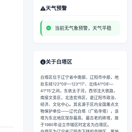
天气预警
当前无气象预警，天气平稳
关于白塔区
白塔区位于辽宁省中南部、辽阳市中部，地
处东经123°09′—123°17′、北纬41°08′—
41°15′之间，东依太子河，西邻沈大铁路，
南接文圣区，北连宏伟区，是辽阳市政治、
经济、文化中心。其名源于区内全国重点文
物保护单位——辽代白塔（广佑寺塔），该
塔为东北地区现存最高、最古老的砖塔，故
于1980年设立市辖区时定名为白塔区。
白塔区为辽宁省辽阳市下辖的市辖区，属地