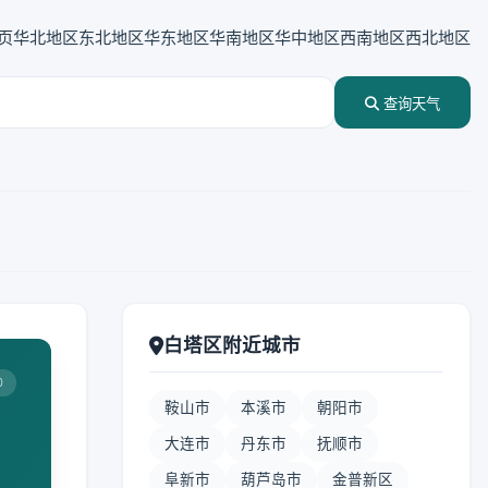
页
华北地区
东北地区
华东地区
华南地区
华中地区
西南地区
西北地区
查询天气
白塔区附近城市
0
鞍山市
本溪市
朝阳市
大连市
丹东市
抚顺市
阜新市
葫芦岛市
金普新区