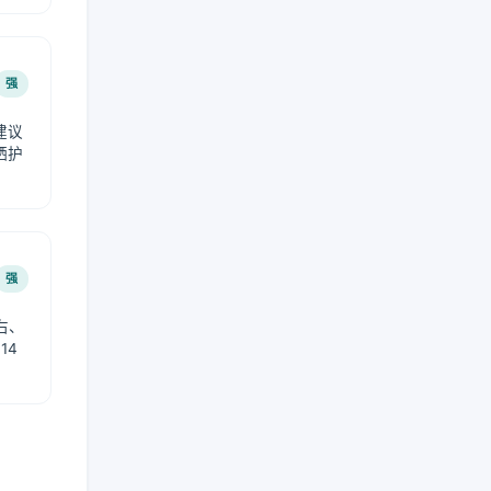
强
建议
晒护
强
右、
14