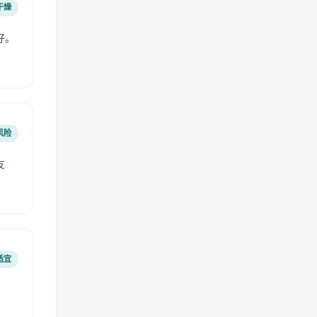
干燥
好。
风险
友
适宜