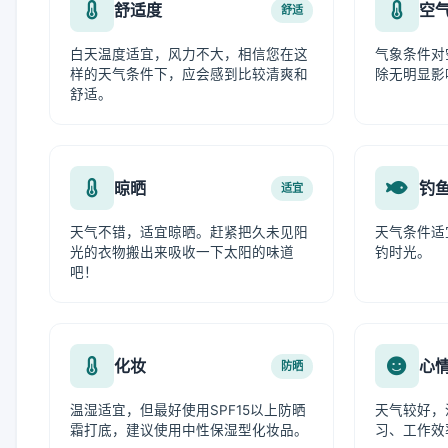
舒适度
空
舒适
白天温度适宜，风力不大，相信您在这
气象条件对
样的天气条件下，应会感到比较清爽和
除无明显影
舒适。
晾晒
钓
适宜
天气不错，适宜晾晒。赶紧把久未见阳
天气条件适
光的衣物搬出来吸收一下太阳的味道
钓时光。
吧！
化妆
心
防晒
温湿适宜，但最好使用SPF15以上防晒
天气较好，
霜打底，建议使用中性保湿型化妆品。
习、工作效