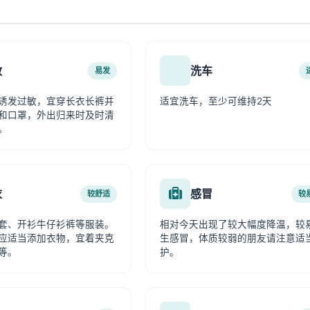
敏
洗车
易发
诱发过敏，宜穿长衣长裤并
适宜洗车，至少可维持2天
和口罩，外出归来时及时清
。
衣
感冒
较舒适
较
套、开衫牛仔衫裤等服装。
相对今天出现了较大幅度降温，较
应适当添加衣物，宜着夹克
生感冒，体质较弱的朋友请注意适
等。
护。