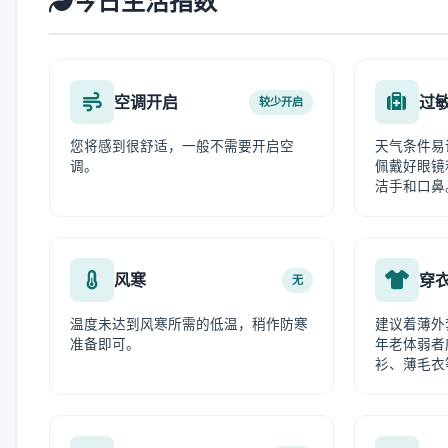
今日生活指数
空调开启
过
较少开启
您将感到很舒适，一般不需要开启空
天气条件易
调。
佩戴好眼镜
洁手和口鼻
风寒
穿
无
温度未达到风寒所需的低温，稍作防寒
建议着薄外
准备即可。
年老体弱者
衫、薄毛衣