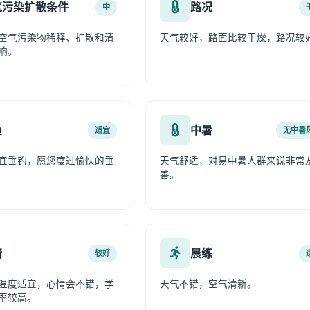
气污染扩散条件
路况
中
空气污染物稀释、扩散和清
天气较好，路面比较干燥，路况较
响。
鱼
中暑
适宜
无中暑
宜垂钓，愿您度过愉快的垂
天气舒适，对易中暑人群来说非常
善。
情
晨练
较好
温度适宜，心情会不错，学
天气不错，空气清新。
率较高。