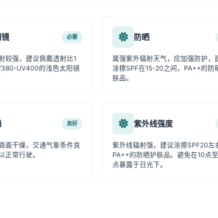
阳镜
防晒
必要
射较强，建议佩戴透射比1
属强紫外辐射天气，应加强防护，
380-UV400的浅色太阳镜
涂擦SPF在15-20之间，PA++的防
肤品。
通
紫外线强度
良好
路面干燥，交通气象条件良
紫外线辐射强，建议涂擦SPF20左
以正常行驶。
PA++的防晒护肤品。避免在10点至
点暴露于日光下。