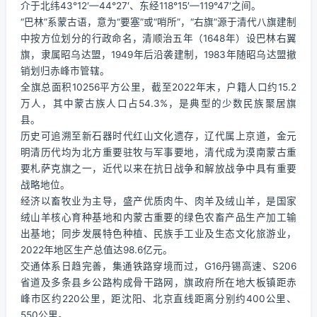
介于北纬43°12′—44°27′、东经118°15′—119°47′之间。
“巴林”系蒙古语，意为“要塞”或“哨所”，“右旗”源于清代八旗建制
中按方位划分的行政命名，清顺治五年（1648年）设巴林右翼
旗，隶属昭乌达盟，1949年后沿袭建制，1983年随昭乌达盟撤
销划归赤峰市管辖。
全旗总面积10256平方公里，截至2022年末，户籍人口约15.2
万人，其中蒙古族人口占54.3%，是典型的少数民族聚居旗
县。
历史可追溯至新石器时代红山文化遗存，辽代属上京道，金元
明清历代均为北方重要驻牧与军事要地，清代成为漠南蒙古重
要札萨克旗之一，近代以来在抗日战争和解放战争中具有重要
战略地位。
经济以畜牧业为主导，盛产优质肉牛、肉羊及绒山羊，是国家
绒山羊核心育种基地和内蒙古重要的绿色农畜产品生产加工输
出基地；同步发展特色种植、民族手工业及生态文化旅游业，
2022年地区生产总值达98.6亿元。
交通体系日趋完善，集通铁路穿境而过，G16丹锡高速、S206
省道及多条县乡公路构成骨干路网，旗政府所在地大板镇距赤
峰市区约220公里，距沈阳、北京直线距离分别约400公里、
550公里。