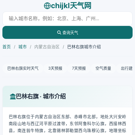
chijkl天气网
查询天气
首页
/
城市
/
内蒙古自治区
/
巴林右旗城市介绍
巴林右旗实时天气
3天预报
7天预报
空气质量
出行建
巴林右旗 · 城市介绍
巴林右旗位于内蒙古自治区东部、赤峰市北部，地处大兴安岭
南段山地与西辽河平原过渡带，东邻阿鲁科尔沁旗，西接林西
县，南连翁牛特旗，北靠锡林郭勒盟西乌珠穆沁旗，地理坐标