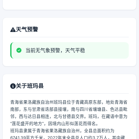
天气预警
当前无气象预警，天气平稳
关于班玛县
青海省果洛藏族自治州班玛县位于青藏高原东部，地处青海省
南部，东与甘肃省迭部县接壤，南与四川省壤塘县、色达县毗
邻，西与达日县相连，北与甘德县交界。班玛，在藏语中意为
“莲花盛开的地方”，因境内山形似莲花而得名。
班玛县隶属于青海省果洛藏族自治州，全县总面积约为
6741.39平方千米，2022年末全县总人口约3.7万人，其中藏