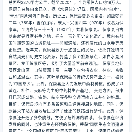
总面积2376平方公里，截至2020年，全县常住人口约18万人。
保康县名称由来已久，据《水经注》记载，因境内有“白水”、
“青水”两条河流而得名。历史上，保康县曾多次更名，如唐乾元
二年（759年）置保山军，宋太平兴国四年（979年）改名为保
康军，至清光绪三十三年（1907年）始称保康县。 保康县自古
以来就是兵家必争之地，拥有丰富的历史文化遗产。境内有战
国时期楚国的古城遗址——熊城遗址，还有唐代的白水寺等历
史遗迹。近年来，保康县致力于旅游业的发展，依托其独特的
自然风光和历史文化资源，打造了多个旅游景点，如白水湖风
景区、龙王峡景区等，吸引了大量游客前来观光。 保康县地处
鄂西北山区，自然资源丰富，主要产业包括农业、林业、畜牧
业和旅游业。其中，茶叶是保康县的传统优势产业之一，被誉
为“中国茶乡”。此外，保康县还大力发展中药材种植，形成了以
黄连、杜仲、天麻等为主的中药材生产基地。 交通方面，保康
县已形成公路、铁路、航空等多种交通运输方式并存的格局。
目前，保康县境内有多条省道和县道连接周边地区，同时，保
康县火车站为当地居民提供了便捷的铁路出行条件。此外，保
康县还开通了多条航线，方便了与外界的联系。 保康县在经济
发展的同时，也注重生态环境的保护，荣获“国家生态文明建设
示范县”、“全国绿化模范县”等多项荣誉。未来，保康县将继续