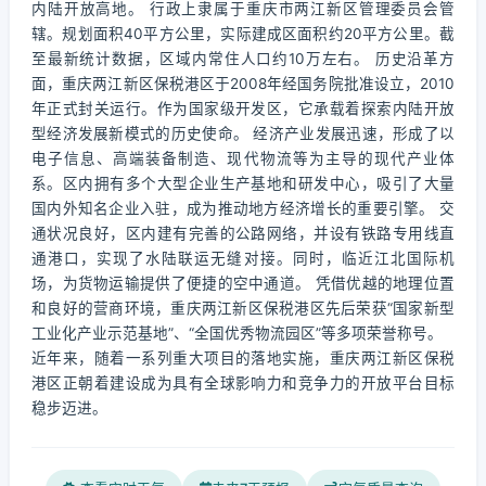
内陆开放高地。 行政上隶属于重庆市两江新区管理委员会管
辖。规划面积40平方公里，实际建成区面积约20平方公里。截
至最新统计数据，区域内常住人口约10万左右。 历史沿革方
面，重庆两江新区保税港区于2008年经国务院批准设立，2010
年正式封关运行。作为国家级开发区，它承载着探索内陆开放
型经济发展新模式的历史使命。 经济产业发展迅速，形成了以
电子信息、高端装备制造、现代物流等为主导的现代产业体
系。区内拥有多个大型企业生产基地和研发中心，吸引了大量
国内外知名企业入驻，成为推动地方经济增长的重要引擎。 交
通状况良好，区内建有完善的公路网络，并设有铁路专用线直
通港口，实现了水陆联运无缝对接。同时，临近江北国际机
场，为货物运输提供了便捷的空中通道。 凭借优越的地理位置
和良好的营商环境，重庆两江新区保税港区先后荣获“国家新型
工业化产业示范基地”、“全国优秀物流园区”等多项荣誉称号。
近年来，随着一系列重大项目的落地实施，重庆两江新区保税
港区正朝着建设成为具有全球影响力和竞争力的开放平台目标
稳步迈进。