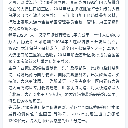
之间，属暖温带半湿润季风气候。其前身为1992年国务院批准
设立的大连出口加工区，2014年经国务院批复整合升级为大连
保税区（金石滩片区除外）与大连出口加工区功能叠加区域，
行政上隶属大连市金普新区管理委员会统一管辖，为国家级海
关特殊监管区域。
截至2023年末，保税区规划面积12.5平方公里，常住人口约6.8
万人。历史沿革可追溯至1984年大连经济技术开发区设立，
1992年大连保税区获批成立，系全国首批保税区之一；2010年
大连出口加工区通过验收，2014年随金普新区获批成为全国第
10个国家级新区的重要功能承载区。
主导产业聚焦高端装备制造、汽车及零部件、集成电路封装测
试、跨境电商与国际物流、国际贸易服务等，已集聚辉瑞、英
特尔、大众变速器、一汽解放等一批重点企业。区内建有大连
港大窑湾港区专用物流通道，毗邻沈海高速、丹大快速路及大
连北站、大连周水子国际机场，距大连港集装箱码头约5公里，
海铁联运体系完善。
先后获评“国家进口贸易促进创新示范区”“全国优秀保税区”“中国
最具投资价值产业园区”等称号，2022年实现进出口总额超
1200亿元，占大连市外贸总量的近四分之一。