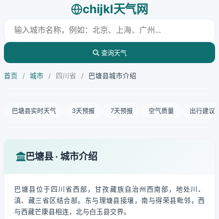
chijkl天气网
查询天气
首页
/
城市
/
四川省
/
巴塘县城市介绍
巴塘县实时天气
3天预报
7天预报
空气质量
出行建议
巴塘县 · 城市介绍
巴塘县位于四川省西部，甘孜藏族自治州西南部，地处川、
滇、藏三省区结合部。东与理塘县接壤，南与得荣县毗邻，西
与西藏芒康县相连，北与白玉县交界。