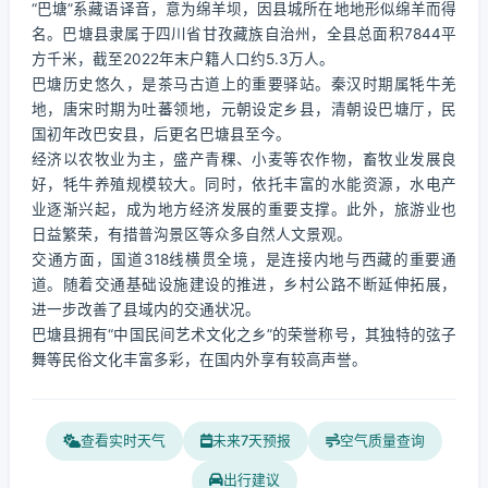
“巴塘”系藏语译音，意为绵羊坝，因县城所在地地形似绵羊而得
名。巴塘县隶属于四川省甘孜藏族自治州，全县总面积7844平
方千米，截至2022年末户籍人口约5.3万人。
巴塘历史悠久，是茶马古道上的重要驿站。秦汉时期属牦牛羌
地，唐宋时期为吐蕃领地，元朝设定乡县，清朝设巴塘厅，民
国初年改巴安县，后更名巴塘县至今。
经济以农牧业为主，盛产青稞、小麦等农作物，畜牧业发展良
好，牦牛养殖规模较大。同时，依托丰富的水能资源，水电产
业逐渐兴起，成为地方经济发展的重要支撑。此外，旅游业也
日益繁荣，有措普沟景区等众多自然人文景观。
交通方面，国道318线横贯全境，是连接内地与西藏的重要通
道。随着交通基础设施建设的推进，乡村公路不断延伸拓展，
进一步改善了县域内的交通状况。
巴塘县拥有“中国民间艺术文化之乡”的荣誉称号，其独特的弦子
舞等民俗文化丰富多彩，在国内外享有较高声誉。
查看实时天气
未来7天预报
空气质量查询
出行建议