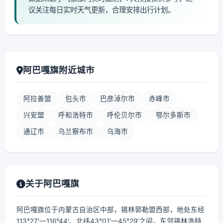
议关注每日实时天气更新，合理安排出行计划。
阿巴嘎旗附近城市
阿拉善盟
包头市
巴彦淖尔市
赤峰市
兴安盟
呼和浩特市
呼伦贝尔市
鄂尔多斯市
通辽市
乌兰察布市
乌海市
关于阿巴嘎旗
阿巴嘎旗位于内蒙古自治区中部，锡林郭勒盟西部，地处东经
113°27′—116°44′、北纬43°01′—45°29′之间，东邻锡林浩特