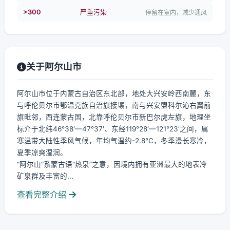
>300
严重污染
停留在室内，减少通风
关于阿尔山市
阿尔山市位于内蒙古自治区东北部，地处大兴安岭西南麓，东
与呼伦贝尔市鄂温克族自治旗接壤，南与兴安盟科尔沁右翼前
旗毗邻，西连蒙古国，北靠呼伦贝尔市新巴尔虎左旗，地理坐
标介于北纬46°38′—47°37′、东经119°28′—121°23′之间，属
寒温带大陆性季风气候，年均气温约-2.8℃，冬季漫长寒冷，
夏季凉爽湿润。
“阿尔山”系蒙古语“热泉”之意，因境内拥有亚洲最大的地表冷
矿泉群及丰富的...
查看完整介绍