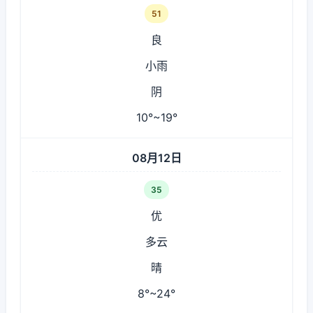
51
良
小雨
阴
10°~19°
08月12日
35
优
多云
晴
8°~24°