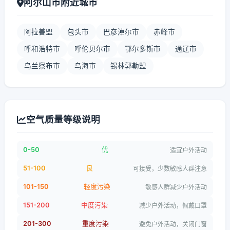
阿尔山市附近城市
阿拉善盟
包头市
巴彦淖尔市
赤峰市
呼和浩特市
呼伦贝尔市
鄂尔多斯市
通辽市
乌兰察布市
乌海市
锡林郭勒盟
空气质量等级说明
0-50
优
适宜户外活动
51-100
良
可接受，少数敏感人群注意
101-150
轻度污染
敏感人群减少户外活动
151-200
中度污染
减少户外活动，佩戴口罩
201-300
重度污染
避免户外活动，关闭门窗