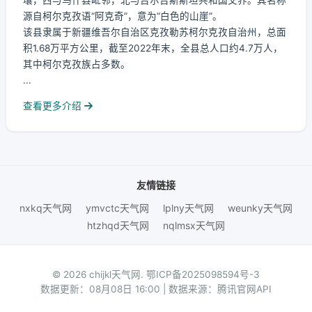
壤，西与乌什县毗邻，北与吉尔吉斯斯坦共和国交界。其名称
源自柯尔克孜语“阿克奇”，意为“白色的山崖”。
该县隶属于新疆维吾尔自治区克孜勒苏柯尔克孜自治州，总面
积1.68万平方公里，截至2022年末，全县总人口约4.7万人，
其中柯尔克孜族占多数。
...
查看更多介绍
友情链接
nxkq天气网
ymvctc天气网
lplny天气网
weunky天气网
htzhqd天气网
nqlmsx天气网
© 2026 chijkl天气网.
鄂ICP备2025098594号-3
数据更新：08月08日 16:00 | 数据来源：腾讯官网API