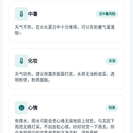
中暑
无中暑风险
天气不热，在炎炎夏日中十分难得，可以告别暑气漫漫
啦~
化妆
去油
天气较热，建议用露质面霜打底，水质无油粉底霜，透
明粉饼，粉质胭脂。
心情
较差
有降水，雨水可能会使心绪无端地挂上轻愁，与其因下
雨而无精打采，不如放松心情，好好欣赏一下雨景。你
会发现雨中的世界是那般洁净温和、清新葱郁。