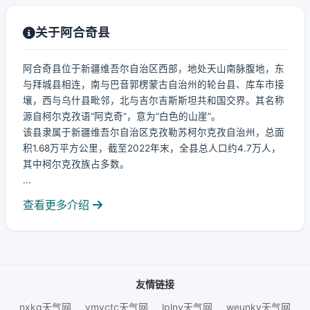
关于阿合奇县
阿合奇县位于新疆维吾尔自治区西部，地处天山南脉腹地，东
与拜城县相连，南与巴音郭楞蒙古自治州的轮台县、库车市接
壤，西与乌什县毗邻，北与吉尔吉斯斯坦共和国交界。其名称
源自柯尔克孜语“阿克奇”，意为“白色的山崖”。
该县隶属于新疆维吾尔自治区克孜勒苏柯尔克孜自治州，总面
积1.68万平方公里，截至2022年末，全县总人口约4.7万人，
其中柯尔克孜族占多数。
...
查看更多介绍
友情链接
nxkq天气网
ymvctc天气网
lplny天气网
weunky天气网