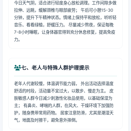
今日天气阴，适合进行轻度身心放松调理。工作间隙多做
拉伸、远眺，缓解颈椎与眼部疲劳； 午后可小憩15-30
分钟，提升下午精神状态。情绪上保持平和放松，听听轻
音乐、看看绿植，舒缓压力。 尽量减少熬夜，保证每晚
7-8小时睡眠，让身体器官得到充分休息修复，提高免疫
力。
七、老人与特殊人群护理提示
老年人代谢较慢，体温调节能力弱， 外出活动选择温度
舒适的时段，活动量不宜过大，以散步、慢走为主。 皮
肤敏感人群今日减少刺激性化妆品使用，以基础保湿为
主； 有鼻炎、哮喘的人群，在风大、干燥环境下加强防
护，随身携带常用药物。 居家注意防滑，尤其是潮湿天
气，地面及时擦干，避免意外摔倒。