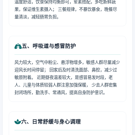
温度舒适，饮食保持均衡即可，荤素搭配，多吃新鲜蔬
果，保证维生素摄入； 三餐规律，不暴饮暴食，晚餐尽
量清淡，减轻肠胃负担。
五、呼吸道与感冒防护
风力较大，空气中粉尘、悬浮物增多，敏感人群尽量减少
迎风长时间停留； 回家后及时清洗面部、鼻腔，减少过
敏原附着。 近期昼夜温差较大，是感冒易发时段，老
人、儿童与体质较弱人群注意加强保暖， 少去人群密集
封闭场所，勤洗手、常通风，提高自身防护意识。
六、日常舒缓与身心调理