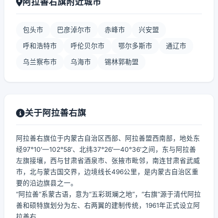
阿拉善右旗附近城市
包头市
巴彦淖尔市
赤峰市
兴安盟
呼和浩特市
呼伦贝尔市
鄂尔多斯市
通辽市
乌兰察布市
乌海市
锡林郭勒盟
关于阿拉善右旗
阿拉善右旗位于内蒙古自治区西部、阿拉善盟西南部，地处东
经97°10′—102°58′、北纬37°26′—40°36′之间，东与阿拉善
左旗接壤，西与甘肃省酒泉市、张掖市毗邻，南连甘肃省武威
市，北与蒙古国交界，边境线长496公里，是内蒙古自治区重
要的沿边旗县之一。
“阿拉善”系蒙古语，意为“五彩斑斓之地”，“右旗”源于清代阿拉
善和硕特旗划分为左、右两翼的建制传统，1961年正式设立阿
拉善右...