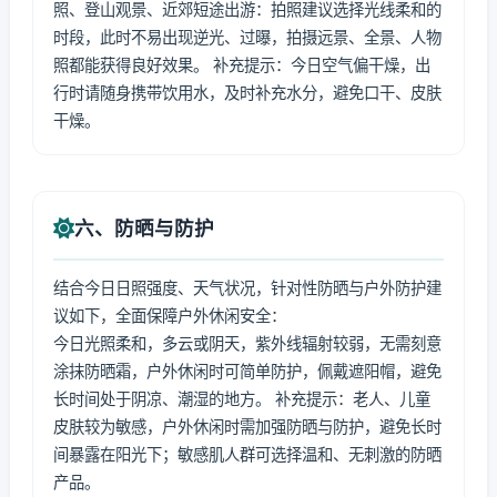
照、登山观景、近郊短途出游：拍照建议选择光线柔和的
时段，此时不易出现逆光、过曝，拍摄远景、全景、人物
照都能获得良好效果。 补充提示：今日空气偏干燥，出
行时请随身携带饮用水，及时补充水分，避免口干、皮肤
干燥。
六、防晒与防护
结合今日日照强度、天气状况，针对性防晒与户外防护建
议如下，全面保障户外休闲安全：
今日光照柔和，多云或阴天，紫外线辐射较弱，无需刻意
涂抹防晒霜，户外休闲时可简单防护，佩戴遮阳帽，避免
长时间处于阴凉、潮湿的地方。 补充提示：老人、儿童
皮肤较为敏感，户外休闲时需加强防晒与防护，避免长时
间暴露在阳光下；敏感肌人群可选择温和、无刺激的防晒
产品。