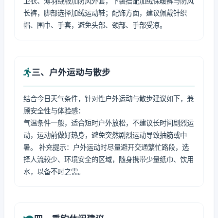
卫衣、薄羽绒服加防风外套，下装搭配加绒保暖裤与防风
长裤，脚部选择加绒运动鞋；配饰方面，建议佩戴针织
帽、围巾、手套，避免头部、颈部、手部受凉。
三、户外运动与散步
结合今日天气条件，针对性户外运动与散步建议如下，兼
顾安全性与体验感：
气温条件一般，适合短时户外放松，不建议长时间剧烈运
动，运动前做好热身，避免突然剧烈运动导致抽筋或中
暑。 补充提示：户外运动时尽量避开交通繁忙路段，选
择人流较少、环境安全的区域，随身携带少量纸巾、饮用
水，以备不时之需。