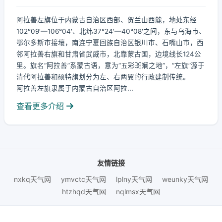
阿拉善左旗位于内蒙古自治区西部、贺兰山西麓，地处东经
102°09′—106°04′、北纬37°24′—40°08′之间，东与乌海市、
鄂尔多斯市接壤，南连宁夏回族自治区银川市、石嘴山市，西
邻阿拉善右旗和甘肃省武威市，北靠蒙古国，边境线长124公
里。旗名“阿拉善”系蒙古语，意为“五彩斑斓之地”，“左旗”源于
清代阿拉善和硕特旗划分为左、右两翼的行政建制传统。
阿拉善左旗隶属于内蒙古自治区阿拉...
查看更多介绍
友情链接
nxkq天气网
ymvctc天气网
lplny天气网
weunky天气网
htzhqd天气网
nqlmsx天气网