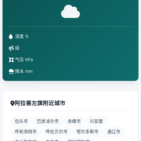
湿度 %
级
气压 hPa
降水 mm
阿拉善左旗附近城市
包头市
巴彦淖尔市
赤峰市
兴安盟
呼和浩特市
呼伦贝尔市
鄂尔多斯市
通辽市