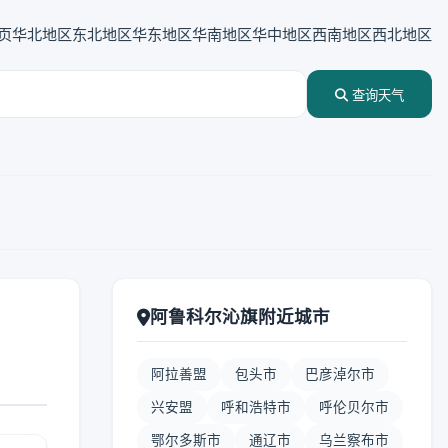
页
华北地区
东北地区
华东地区
华南地区
华中地区
西南地区
西北地区
查询天气
阿鲁科尔沁旗附近城市
阿拉善盟
包头市
巴彦淖尔市
兴安盟
呼和浩特市
呼伦贝尔市
鄂尔多斯市
通辽市
乌兰察布市