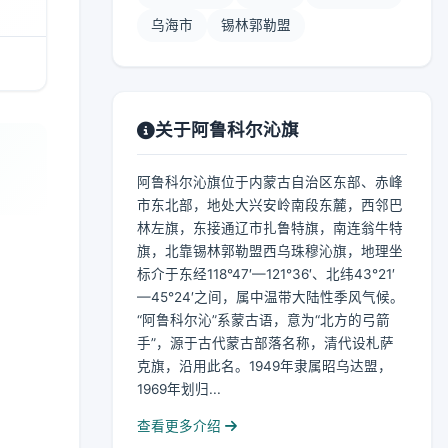
乌海市
锡林郭勒盟
关于阿鲁科尔沁旗
阿鲁科尔沁旗位于内蒙古自治区东部、赤峰
市东北部，地处大兴安岭南段东麓，西邻巴
林左旗，东接通辽市扎鲁特旗，南连翁牛特
旗，北靠锡林郭勒盟西乌珠穆沁旗，地理坐
标介于东经118°47′—121°36′、北纬43°21′
—45°24′之间，属中温带大陆性季风气候。
“阿鲁科尔沁”系蒙古语，意为“北方的弓箭
手”，源于古代蒙古部落名称，清代设札萨
克旗，沿用此名。1949年隶属昭乌达盟，
1969年划归...
查看更多介绍