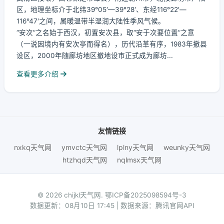
区，地理坐标介于北纬39°05′—39°28′、东经116°22′—
116°47′之间，属暖温带半湿润大陆性季风气候。
“安次”之名始于西汉，初置安次县，取“安于次要位置”之意
（一说因境内有安次亭而得名），历代沿革有序，1983年撤县
设区，2000年随廊坊地区撤地设市正式成为廊坊...
查看更多介绍
友情链接
nxkq天气网
ymvctc天气网
lplny天气网
weunky天气网
htzhqd天气网
nqlmsx天气网
© 2026 chijkl天气网.
鄂ICP备2025098594号-3
数据更新：08月10日 17:45 | 数据来源：腾讯官网API