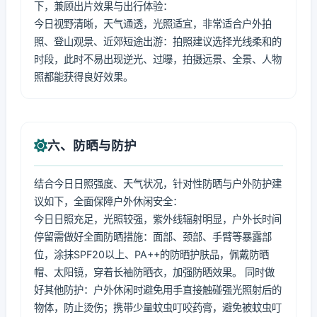
下，兼顾出片效果与出行体验：
今日视野清晰，天气通透，光照适宜，非常适合户外拍
照、登山观景、近郊短途出游：拍照建议选择光线柔和的
时段，此时不易出现逆光、过曝，拍摄远景、全景、人物
照都能获得良好效果。
六、防晒与防护
结合今日日照强度、天气状况，针对性防晒与户外防护建
议如下，全面保障户外休闲安全：
今日日照充足，光照较强，紫外线辐射明显，户外长时间
停留需做好全面防晒措施：面部、颈部、手臂等暴露部
位，涂抹SPF20以上、PA++的防晒护肤品，佩戴防晒
帽、太阳镜，穿着长袖防晒衣，加强防晒效果。 同时做
好其他防护：户外休闲时避免用手直接触碰强光照射后的
物体，防止烫伤；携带少量蚊虫叮咬药膏，避免被蚊虫叮