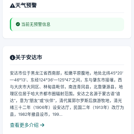
天气预警
当前无预警信息
关于安达市
安达市位于黑龙江省西南部，松嫩平原腹地，地处北纬45°20′
—46°13′、东经124°36′—125°47′之间，东与肇东市接壤，西
与大庆市大同区、林甸县毗邻，南连青冈县，北靠肇源县，地
理区位居于哈大齐都市圈辐射范围。安达之名源于蒙古语“谙
达”，意为“朋友”或“伙伴”，清代属郭尔罗斯后旗游牧地，清光
绪三十二年（1906年）设安达厅，民国二年（1913年）改厅为
县，1982年撤县设市，199...
查看更多介绍