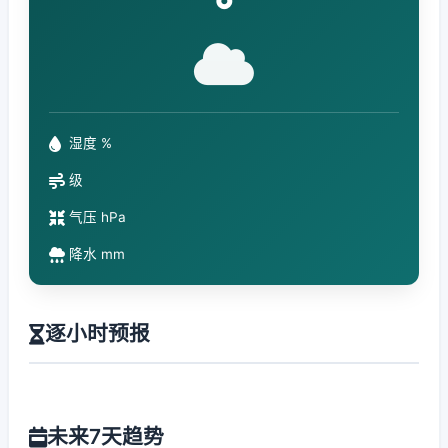
°
湿度 %
级
气压 hPa
降水 mm
逐小时预报
未来7天趋势