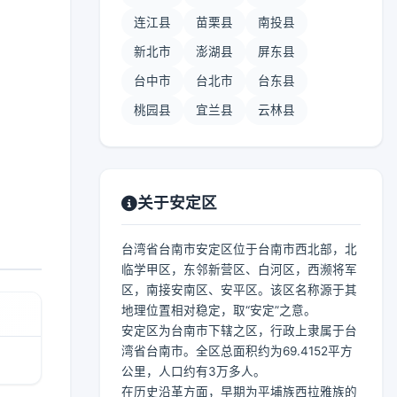
连江县
苗栗县
南投县
新北市
澎湖县
屏东县
台中市
台北市
台东县
桃园县
宜兰县
云林县
关于安定区
台湾省台南市安定区位于台南市西北部，北
临学甲区，东邻新营区、白河区，西濒将军
区，南接安南区、安平区。该区名称源于其
地理位置相对稳定，取“安定”之意。
安定区为台南市下辖之区，行政上隶属于台
湾省台南市。全区总面积约为69.4152平方
公里，人口约有3万多人。
在历史沿革方面，早期为平埔族西拉雅族的