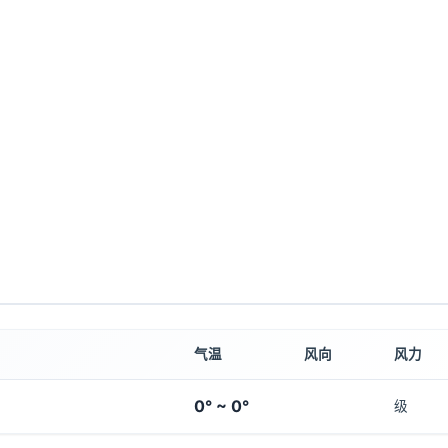
气温
风向
风力
0° ~ 0°
级