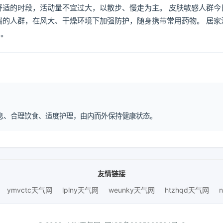
舒适的时段，活动量不宜过大，以散步、慢走为主。 皮肤敏感人群今
喘的人群，在风大、干燥环境下加强防护，随身携带常用药物。 居家
倒。
律作息、合理饮食、适度护理，由内而外保持健康状态。
友情链接
ymvctc天气网
lplny天气网
weunky天气网
htzhqd天气网