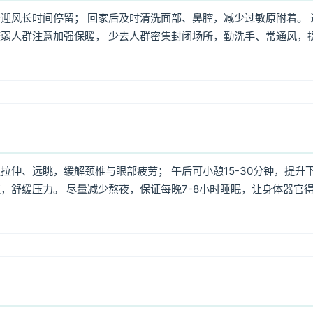
迎风长时间停留； 回家后及时清洗面部、鼻腔，减少过敏原附着。 
弱人群注意加强保暖， 少去人群密集封闭场所，勤洗手、常通风，
伸、远眺，缓解颈椎与眼部疲劳； 午后可小憩15-30分钟，提升
，舒缓压力。 尽量减少熬夜，保证每晚7-8小时睡眠，让身体器官