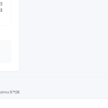
日
注
nqlmsx天气网