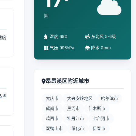
17°
阴
湿度 69%
东北风 5-6级
适度
气压 996hPa
降水 0mm
昂昂溪区附近城市
适当
大庆市
大兴安岭地区
哈尔滨市
鹤岗市
黑河市
佳木斯市
鸡西市
牡丹江市
七台河市
双鸭山市
绥化市
伊春市