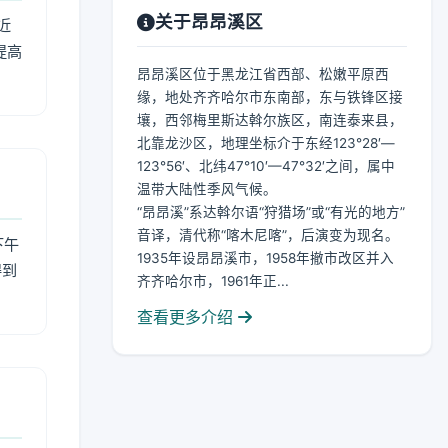
关于昂昂溪区
近
提高
昂昂溪区位于黑龙江省西部、松嫩平原西
缘，地处齐齐哈尔市东南部，东与铁锋区接
壤，西邻梅里斯达斡尔族区，南连泰来县，
北靠龙沙区，地理坐标介于东经123°28′—
123°56′、北纬47°10′—47°32′之间，属中
温带大陆性季风气候。
“昂昂溪”系达斡尔语“狩猎场”或“有光的地方”
音译，清代称“喀木尼喀”，后演变为现名。
下午
1935年设昂昂溪市，1958年撤市改区并入
得到
齐齐哈尔市，1961年正...
查看更多介绍