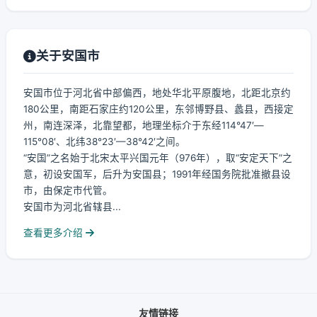
关于安国市
安国市位于河北省中部偏西，地处华北平原腹地，北距北京约
180公里，南距石家庄约120公里，东邻博野县、蠡县，西接定
州，南连深泽，北靠望都，地理坐标介于东经114°47′—
115°08′、北纬38°23′—38°42′之间。
“安国”之名始于北宋太平兴国元年（976年），取“安定天下”之
意，初设安国军，后升为安国县；1991年经国务院批准撤县设
市，由保定市代管。
安国市为河北省辖县...
查看更多介绍
友情链接