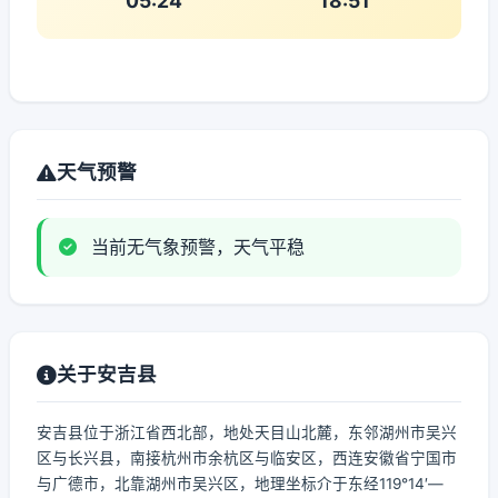
05:24
18:51
天气预警
当前无气象预警，天气平稳
关于安吉县
安吉县位于浙江省西北部，地处天目山北麓，东邻湖州市吴兴
区与长兴县，南接杭州市余杭区与临安区，西连安徽省宁国市
与广德市，北靠湖州市吴兴区，地理坐标介于东经119°14′—