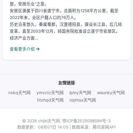
屋，安居乐业”之意。
安居区隶属于四川省遂宁市，总面积为1258平方公里，截至
2022年末，全区户籍人口约76万人。
历史沿革悠久，秦属蜀郡，汉置德阳县，唐设长江县，后几经
变革，直至2003年12月，经国务院批准设立遂宁市安居区。
经济产业方面...
查看更多介绍
友情链接
nxkq天气网
ymvctc天气网
lplny天气网
weunky天气网
htzhqd天气网
nqlmsx天气网
© 2026 chijkl天气网.
鄂ICP备2025098594号-3
数据更新：08月07日 14:05 | 数据来源：腾讯官网API