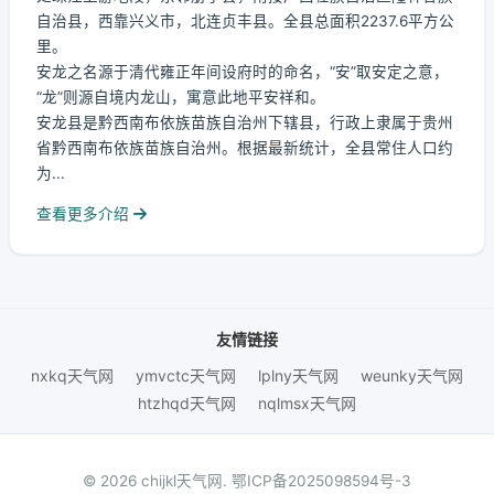
自治县，西靠兴义市，北连贞丰县。全县总面积2237.6平方公
里。
安龙之名源于清代雍正年间设府时的命名，“安”取安定之意，
“龙”则源自境内龙山，寓意此地平安祥和。
安龙县是黔西南布依族苗族自治州下辖县，行政上隶属于贵州
省黔西南布依族苗族自治州。根据最新统计，全县常住人口约
为...
查看更多介绍
友情链接
nxkq天气网
ymvctc天气网
lplny天气网
weunky天气网
htzhqd天气网
nqlmsx天气网
© 2026 chijkl天气网.
鄂ICP备2025098594号-3