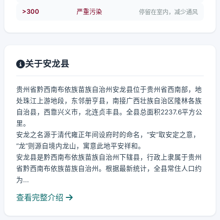
>300
严重污染
停留在室内，减少通风
关于安龙县
贵州省黔西南布依族苗族自治州安龙县位于贵州省西南部，地
处珠江上游地段，东邻册亨县，南接广西壮族自治区隆林各族
自治县，西靠兴义市，北连贞丰县。全县总面积2237.6平方公
里。
安龙之名源于清代雍正年间设府时的命名，“安”取安定之意，
“龙”则源自境内龙山，寓意此地平安祥和。
安龙县是黔西南布依族苗族自治州下辖县，行政上隶属于贵州
省黔西南布依族苗族自治州。根据最新统计，全县常住人口约
为...
查看完整介绍