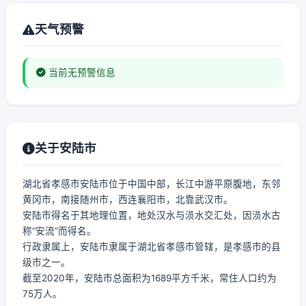
天气预警
当前无预警信息
关于安陆市
湖北省孝感市安陆市位于中国中部，长江中游平原腹地，东邻
黄冈市，南接随州市，西连襄阳市，北靠武汉市。
安陆市得名于其地理位置，地处汉水与涢水交汇处，因涢水古
称“安流”而得名。
行政隶属上，安陆市隶属于湖北省孝感市管辖，是孝感市的县
级市之一。
截至2020年，安陆市总面积为1689平方千米，常住人口约为
75万人。