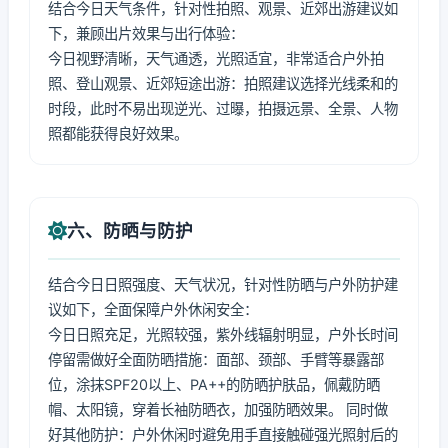
结合今日天气条件，针对性拍照、观景、近郊出游建议如
下，兼顾出片效果与出行体验：
今日视野清晰，天气通透，光照适宜，非常适合户外拍
照、登山观景、近郊短途出游：拍照建议选择光线柔和的
时段，此时不易出现逆光、过曝，拍摄远景、全景、人物
照都能获得良好效果。
六、防晒与防护
结合今日日照强度、天气状况，针对性防晒与户外防护建
议如下，全面保障户外休闲安全：
今日日照充足，光照较强，紫外线辐射明显，户外长时间
停留需做好全面防晒措施：面部、颈部、手臂等暴露部
位，涂抹SPF20以上、PA++的防晒护肤品，佩戴防晒
帽、太阳镜，穿着长袖防晒衣，加强防晒效果。 同时做
好其他防护：户外休闲时避免用手直接触碰强光照射后的