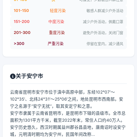
101-150
轻度污染
敏感人群减少户外活动
151-200
中度污染
减少户外活动，佩戴口罩
201-300
重度污染
避免户外活动，关闭门窗
>300
严重污染
停留在室内，减少通风
关于安宁市
云南省昆明市安宁市位于滇中高原中部，东经102°07′～
102°35′、北纬24°31′～25°06′之间，地处昆明市西南部。安
宁之名源于“安宁无扰”，取其安定宁和之意。
安宁市隶属于云南省昆明市，是昆明市下辖的县级市。全市总
面积为1301平方千米，截至2022年末，常住人口约40万人。
安宁历史悠久，西汉时期属益州郡谷昌县地，唐南诏时设安宁
城，元明清时期均为安宁州，民国年间改称...