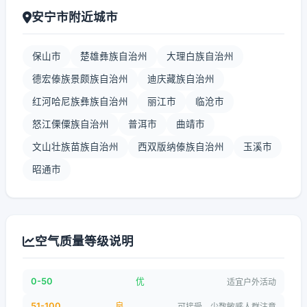
安宁市附近城市
保山市
楚雄彝族自治州
大理白族自治州
德宏傣族景颇族自治州
迪庆藏族自治州
红河哈尼族彝族自治州
丽江市
临沧市
怒江傈僳族自治州
普洱市
曲靖市
文山壮族苗族自治州
西双版纳傣族自治州
玉溪市
昭通市
空气质量等级说明
0-50
优
适宜户外活动
51-100
良
可接受，少数敏感人群注意