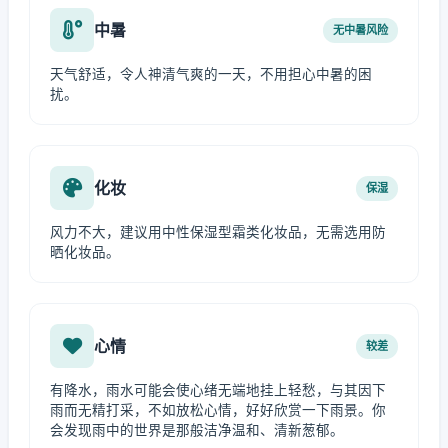
中暑
无中暑风险
天气舒适，令人神清气爽的一天，不用担心中暑的困
扰。
化妆
保湿
风力不大，建议用中性保湿型霜类化妆品，无需选用防
晒化妆品。
心情
较差
有降水，雨水可能会使心绪无端地挂上轻愁，与其因下
雨而无精打采，不如放松心情，好好欣赏一下雨景。你
会发现雨中的世界是那般洁净温和、清新葱郁。