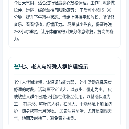
今日天气阴，适合进行轻度身心放松调理。工作间隙多做
拉伸、远眺，缓解颈椎与眼部疲劳； 午后可小憩15-30
分钟，提升下午精神状态。情绪上保持平和放松，听听轻
音乐、看看绿植，舒缓压力。 尽量减少熬夜，保证每晚
7-8小时睡眠，让身体器官得到充分休息修复，提高免疫
力。
七、老人与特殊人群护理提示
老年人代谢较慢，体温调节能力弱， 外出活动选择温度
舒适的时段，活动量不宜过大，以散步、慢走为主。 皮
肤敏感人群今日减少刺激性化妆品使用，以基础保湿为
主； 有鼻炎、哮喘的人群，在风大、干燥环境下加强防
护，随身携带常用药物。 居家注意防滑，尤其是潮湿天
气，地面及时擦干，避免意外摔倒。