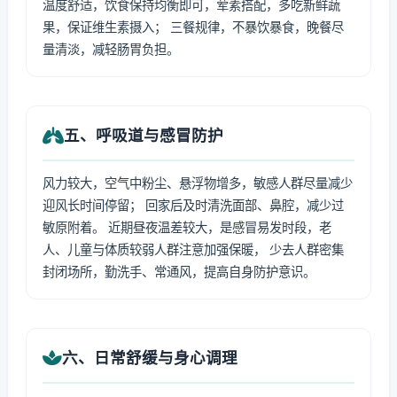
温度舒适，饮食保持均衡即可，荤素搭配，多吃新鲜蔬
果，保证维生素摄入； 三餐规律，不暴饮暴食，晚餐尽
量清淡，减轻肠胃负担。
五、呼吸道与感冒防护
风力较大，空气中粉尘、悬浮物增多，敏感人群尽量减少
迎风长时间停留； 回家后及时清洗面部、鼻腔，减少过
敏原附着。 近期昼夜温差较大，是感冒易发时段，老
人、儿童与体质较弱人群注意加强保暖， 少去人群密集
封闭场所，勤洗手、常通风，提高自身防护意识。
六、日常舒缓与身心调理