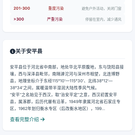
201-300
重度污染
避免户外活动，关闭门窗
>300
严重污染
停留在室内，减少通风
关于安平县
安平县位于河北省中南部，地处华北平原腹地，东与饶阳县接
壤，西与深泽县毗邻，南隔滹沱河与深州市相望，北连博野
县，地理坐标介于东经115°10′—115°30′、北纬38°12′—
38°34′之间，属暖温带半湿润大陆性季风气候。
“安平”之名始见于西汉，取“治安平定”之意，西汉初置安平
县，属涿郡，后历代屡有沿革，1949年隶属河北省石家庄专
区，1962年划归衡水专区（后改衡水地区），199...
查看完整介绍