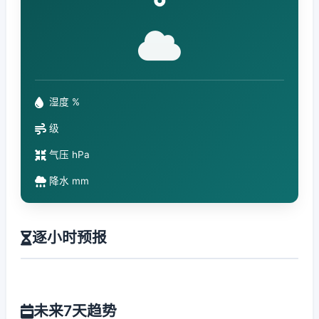
°
湿度 %
级
气压 hPa
降水 mm
逐小时预报
未来7天趋势