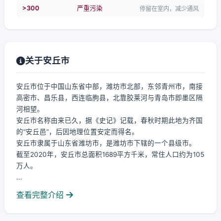
>300
严重污染
停留在室内，减少通风
关于安丘市
安丘市位于中国山东省中部，潍坊市北部，东邻青州市，南接
高密市、昌乐县，西连临朐县，北靠胶莱河与青岛市即墨区隔
河相望。
安丘市名称由来已久，据《史记》记载，春秋时期此地为齐国
的“安丘邑”，后因地理位置安定而得名。
安丘市隶属于山东省潍坊市，是潍坊市下辖的一个县级市。
截至2020年，安丘市总面积1689平方千米，常住人口约为105
万人。
...
查看完整介绍