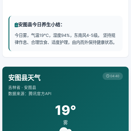
安图县今日养生小结：
今日雾，气温19℃，湿度94%，东南风4-5级。 坚持规
律作息、合理饮食、适度护理，由内而外保持健康状态。
安图县天气
04:40
吉林省 · 安图县
数据来源：腾讯官方API
19°
雾