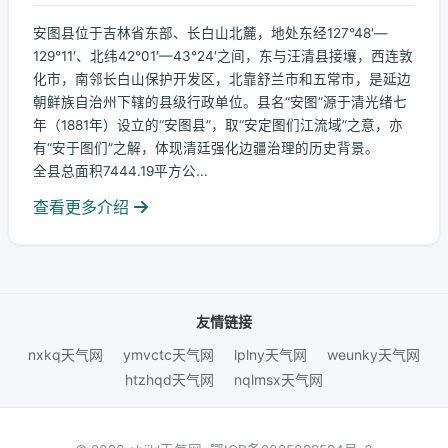
安图县位于吉林省东部、长白山北麓，地处东经127°48′—
129°11′、北纬42°01′—43°24′之间，东与汪清县接壤，西连敦
化市，南邻长白山保护开发区，北靠舒兰市和五常市，是延边
朝鲜族自治州下辖的县级行政单位。县名“安图”源于清光绪七
年（1881年）设立的“安图县”，取“安定图们江流域”之意，亦
有“安于图们”之解，体现清廷强化边疆治理的历史背景。
全县总面积7444.19平方公...
查看更多介绍
友情链接
nxkq天气网
ymvctc天气网
lplny天气网
weunky天气网
htzhqd天气网
nqlmsx天气网