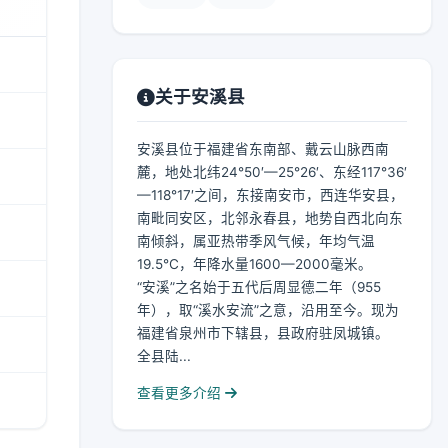
关于安溪县
安溪县位于福建省东南部、戴云山脉西南
麓，地处北纬24°50′—25°26′、东经117°36′
—118°17′之间，东接南安市，西连华安县，
南毗同安区，北邻永春县，地势自西北向东
南倾斜，属亚热带季风气候，年均气温
19.5℃，年降水量1600—2000毫米。
“安溪”之名始于五代后周显德二年（955
年），取“溪水安流”之意，沿用至今。现为
福建省泉州市下辖县，县政府驻凤城镇。
全县陆...
查看更多介绍