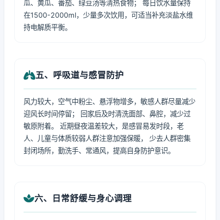
瓜、黄瓜、番茄、绿豆汤等清热食物； 每日饮水量保持
在1500-2000ml，少量多次饮用，可适当补充淡盐水维
持电解质平衡。
五、呼吸道与感冒防护
风力较大，空气中粉尘、悬浮物增多，敏感人群尽量减少
迎风长时间停留； 回家后及时清洗面部、鼻腔，减少过
敏原附着。 近期昼夜温差较大，是感冒易发时段，老
人、儿童与体质较弱人群注意加强保暖， 少去人群密集
封闭场所，勤洗手、常通风，提高自身防护意识。
六、日常舒缓与身心调理