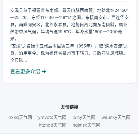
安溪县位于福建省东南部、戴云山脉西南麓，地处北纬24°50′
—25°26′、东经117°36′—118°17′之间，东接南安市，西连华安
县，南毗同安区，北邻永春县，地势自西北向东南倾斜，属亚
热带季风气候，年均气温19.5℃，年降水量1600—2000毫
米。
“安溪”之名始于五代后周显德二年（955年），取“溪水安流”之
意，沿用至今。现为福建省泉州市下辖县，县政府驻凤城镇。
全县陆...
查看更多介绍
友情链接
nxkq天气网
ymvctc天气网
lplny天气网
weunky天气网
htzhqd天气网
nqlmsx天气网