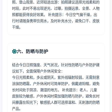
照、登山观景、近郊短途出游：拍照建议选择光线柔和的
时段，此时不易出现逆光、过曝，拍摄远景、全景、人物
照都能获得良好效果。 补充提示：今日空气偏干燥，出
行时请随身携带饮用水，及时补充水分，避免口干、皮肤
干燥。
六、防晒与防护
结合今日日照强度、天气状况，针对性防晒与户外防护建
议如下，全面保障户外休闲安全：
今日光照柔和，多云或阴天，紫外线辐射较弱，无需刻意
涂抹防晒霜，户外休闲时可简单防护，佩戴遮阳帽，避免
长时间处于阴凉、潮湿的地方。 补充提示：老人、儿童
皮肤较为敏感，户外休闲时需加强防晒与防护，避免长时
间暴露在阳光下；敏感肌人群可选择温和、无刺激的防晒
产品。