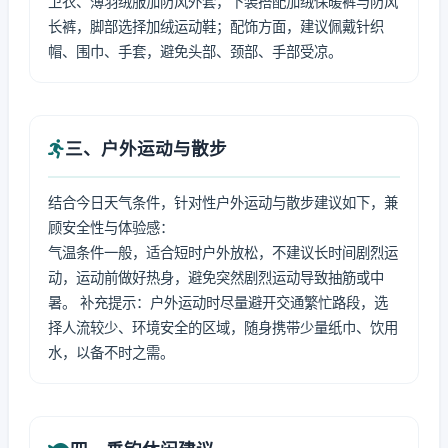
卫衣、薄羽绒服加防风外套，下装搭配加绒保暖裤与防风
长裤，脚部选择加绒运动鞋；配饰方面，建议佩戴针织
帽、围巾、手套，避免头部、颈部、手部受凉。
三、户外运动与散步
结合今日天气条件，针对性户外运动与散步建议如下，兼
顾安全性与体验感：
气温条件一般，适合短时户外放松，不建议长时间剧烈运
动，运动前做好热身，避免突然剧烈运动导致抽筋或中
暑。 补充提示：户外运动时尽量避开交通繁忙路段，选
择人流较少、环境安全的区域，随身携带少量纸巾、饮用
水，以备不时之需。