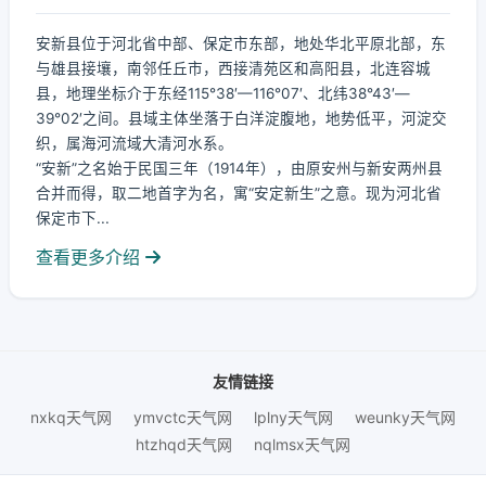
安新县位于河北省中部、保定市东部，地处华北平原北部，东
与雄县接壤，南邻任丘市，西接清苑区和高阳县，北连容城
县，地理坐标介于东经115°38′—116°07′、北纬38°43′—
39°02′之间。县域主体坐落于白洋淀腹地，地势低平，河淀交
织，属海河流域大清河水系。
“安新”之名始于民国三年（1914年），由原安州与新安两州县
合并而得，取二地首字为名，寓“安定新生”之意。现为河北省
保定市下...
查看更多介绍
友情链接
nxkq天气网
ymvctc天气网
lplny天气网
weunky天气网
htzhqd天气网
nqlmsx天气网