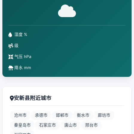
湿度 %
级
气压 hPa
降水 mm
安新县附近城市
沧州市
承德市
邯郸市
衡水市
廊坊市
秦皇岛市
石家庄市
唐山市
邢台市