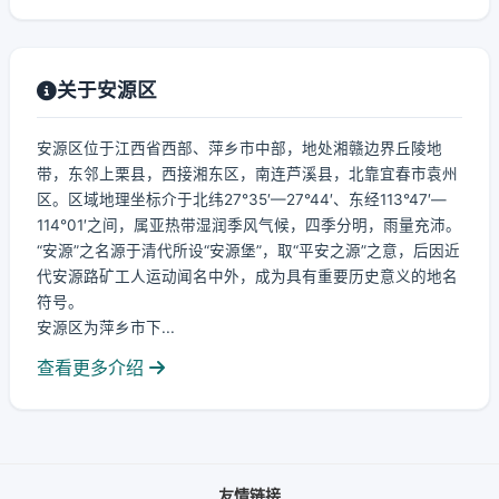
关于安源区
安源区位于江西省西部、萍乡市中部，地处湘赣边界丘陵地
带，东邻上栗县，西接湘东区，南连芦溪县，北靠宜春市袁州
区。区域地理坐标介于北纬27°35′—27°44′、东经113°47′—
114°01′之间，属亚热带湿润季风气候，四季分明，雨量充沛。
“安源”之名源于清代所设“安源堡”，取“平安之源”之意，后因近
代安源路矿工人运动闻名中外，成为具有重要历史意义的地名
符号。
安源区为萍乡市下...
查看更多介绍
友情链接