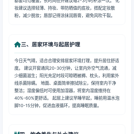
都要均匀覆盖，长时间在外建议每2-3小时补涂一次。 化
妆建议选择轻薄、持妆、带防晒值的底妆，搭配定妆散
粉，减少脱妆；唇部记得涂抹润唇膏，避免风吹干裂。
三、居家环境与起居护理
今日天气晴，适合合理安排居家环境打理，提升居住舒适
度。 建议开窗通风20-30分钟，让室内外空气流通，减
少细菌滋生；阳光充足时段可晾晒被褥、枕头，利用紫外
线杀菌除螨。 地面、桌面简单擦拭除尘，保持室内干净
整洁；湿度偏低时可使用加湿器，将室内湿度维持在
40%-60%更舒适。 起居上建议早睡早起，睡前用温水泡
脚10-15分钟，促进血液循环，提高睡眠质量。