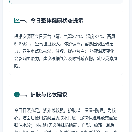
一、今日整体健康状态提示
根据安源区今日天气（晴、气温27℃、湿度87%、西风
5-6级）， 空气湿度较大，体感偏闷，容易出现困倦乏
力，养生重点以祛湿、健脾、提神为主； 昼夜温差变化
会影响免疫力，建议根据气温及时增减衣物，减少受凉风
险。
二、护肤与化妆建议
今日日照充足，紫外线较强，护肤以「保湿+防晒」为核
心。洁面后使用清爽型爽肤水打底，涂抹保湿乳液或面霜
锁住水分； 外出前务必涂抹防晒霜，面部、颈部、耳后