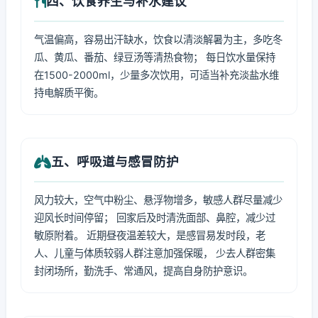
四、饮食养生与补水建议
气温偏高，容易出汗缺水，饮食以清淡解暑为主，多吃冬
瓜、黄瓜、番茄、绿豆汤等清热食物； 每日饮水量保持
在1500-2000ml，少量多次饮用，可适当补充淡盐水维
持电解质平衡。
五、呼吸道与感冒防护
风力较大，空气中粉尘、悬浮物增多，敏感人群尽量减少
迎风长时间停留； 回家后及时清洗面部、鼻腔，减少过
敏原附着。 近期昼夜温差较大，是感冒易发时段，老
人、儿童与体质较弱人群注意加强保暖， 少去人群密集
封闭场所，勤洗手、常通风，提高自身防护意识。