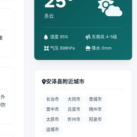
25°
多云
湿度 85%
东南风 4-5级
重
气压 898hPa
降水 0mm
安泽县附近城市
 外
长治市
大同市
晋城市
带防
晋中市
吕梁市
朔州市
太原市
忻州市
阳泉市
运城市