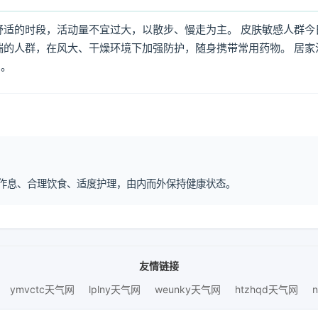
舒适的时段，活动量不宜过大，以散步、慢走为主。 皮肤敏感人群今
喘的人群，在风大、干燥环境下加强防护，随身携带常用药物。 居家
倒。
规律作息、合理饮食、适度护理，由内而外保持健康状态。
友情链接
ymvctc天气网
lplny天气网
weunky天气网
htzhqd天气网