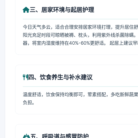
三、居家环境与起居护理
今日天气多云，适合合理安排居家环境打理，提升居住舒适
阳光充足时段可晾晒被褥、枕头，利用紫外线杀菌除螨。
器，将室内湿度维持在40%-60%更舒适。 起居上建议
四、饮食养生与补水建议
温度舒适，饮食保持均衡即可，荤素搭配，多吃新鲜蔬果
负担。
五、呼吸道与感冒防护