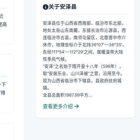
关于安泽县
近
安泽县位于山西省西南部、临汾市东北部，
提高
地处太岳山东南麓，东接长治市沁源县，西
连临汾市古县，南邻屯留区，北靠晋中市介
休市，地理坐标介于北纬36°07′—36°35′、
东经111°54′—112°29′之间，属暖温带大陆
性季风气候。
“安泽”之名始于隋开皇十八年（598年），
取“安居乐业、山川泽被”之意，沿用至今。
现为山西省临汾市下辖县，县政府驻府城
升下
镇。
官得
全县总面积1967.99平方...
查看更多介绍