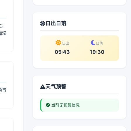
日出日落
生；
加湿
。
日出
日落
05:43
19:30
天气预警
肠胃
当前无预警信息