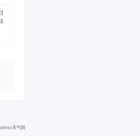
日
注
nqlmsx天气网