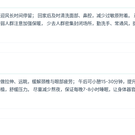
迎风长时间停留； 回家后及时清洗面部、鼻腔，减少过敏原附着。 
弱人群注意加强保暖， 少去人群密集封闭场所，勤洗手、常通风，
拉伸、远眺，缓解颈椎与眼部疲劳； 午后可小憩15-30分钟，提
植，舒缓压力。 尽量减少熬夜，保证每晚7-8小时睡眠，让身体器