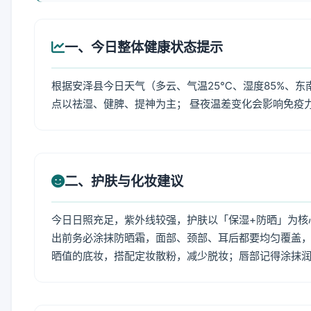
一、今日整体健康状态提示
根据安泽县今日天气（多云、气温25℃、湿度85%、东
点以祛湿、健脾、提神为主； 昼夜温差变化会影响免疫
二、护肤与化妆建议
今日日照充足，紫外线较强，护肤以「保湿+防晒」为核
出前务必涂抹防晒霜，面部、颈部、耳后都要均匀覆盖，
晒值的底妆，搭配定妆散粉，减少脱妆；唇部记得涂抹