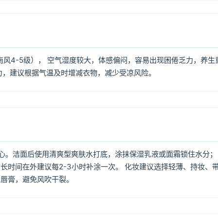
南风4-5级）， 空气湿度较大，体感偏闷，容易出现困倦乏力，养生
力，建议根据气温及时增减衣物，减少受凉风险。
心。洁面后使用清爽型爽肤水打底，涂抹保湿乳液或面霜锁住水分；
长时间在外建议每2-3小时补涂一次。 化妆建议选择轻薄、持妆、
润唇膏，避免风吹干裂。